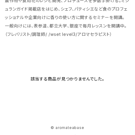
農作物や食用花のレシピ開発、プロデュースを多数手掛ける。ミシ
ュランガイド掲載店をはじめ、シェフ、パティシエなど食のプロフェ
ッショナルや企業向けに香りの使い方に関するセミナーを開講。
一般向けには、表参道、都立大学、銀座で毎月レッスンを開講中。
（フレバリスト/調理師/ /wset level3/アロマセラピスト）
該当する商品が見つかりませんでした。
© aromateabase