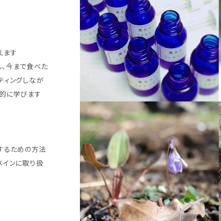
えます
ん、今まで食べた
ティングしなが
用的に学びます
するための方法
メインに取り扱